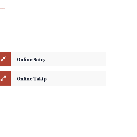
esaplama & Takip Modülü
line Satış ve Online Takip modüllerini kullanarak
vlun hesaplamalarınızı yapabilir, aktif yük takibi ile
gili detaylara ulaşabilirsiniz.
Online Satış
Online Takip