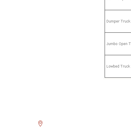
Head Office
Asmalı Mescit Mahallesi İstiklal Caddesi El