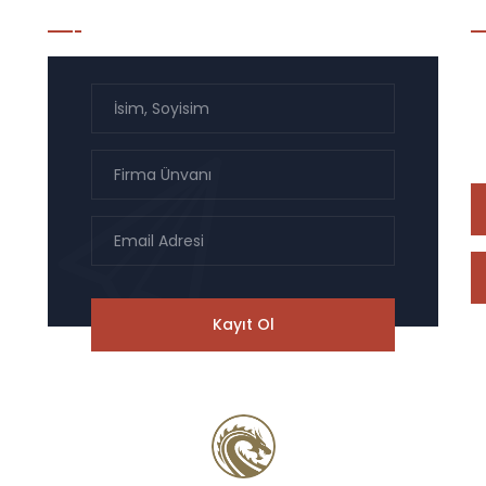
Bülten Listesi Kayıt
H
On
na
il
served.