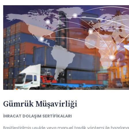
Gümrük Müşavirliği
İHRACAT DOLAŞIM SERTİFİKALARI
Basitleştirilmiş usulde veya manuel tasdik yöntemi ile hazırlan