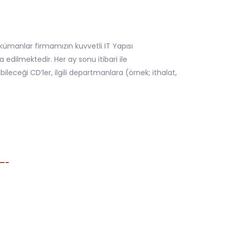
okümanlar firmamızın kuvvetli IT Yapısı
edilmektedir. Her ay sonu itibari ile
eceği CD’ler, ilgili departmanlara (örnek; ithalat,
esaplama & Takip Modülü
line Satış ve Online Takip modüllerini kullanarak
vlun hesaplamalarınızı yapabilir, aktif yük takibi ile
gili detaylara ulaşabilirsiniz.