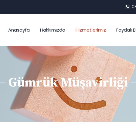
08
Anasayfa
Hakkımızda
Hizmetlerimiz
Faydalı Bi
Gümrük Müşavirliği