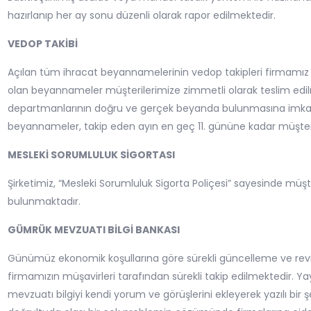
hazırlanıp her ay sonu düzenli olarak rapor edilmektedir.
VEDOP TAKİBİ
Açılan tüm ihracat beyannamelerinin vedop takipleri firmamız tar
olan beyannameler müşterilerimize zimmetli olarak teslim edi
departmanlarının doğru ve gerçek beyanda bulunmasına imkan 
beyannameler, takip eden ayın en geç 11. gününe kadar müşteri
MESLEKİ SORUMLULUK SİGORTASI
Şirketimiz, “Mesleki Sorumluluk Sigorta Poliçesi” sayesinde müşt
bulunmaktadır.
GÜMRÜK MEVZUATI BİLGİ BANKASI
Günümüz ekonomik koşullarına göre sürekli güncelleme ve rev
firmamızın müşavirleri tarafından sürekli takip edilmektedir. Y
mevzuatı bilgiyi kendi yorum ve görüşlerini ekleyerek yazılı bir ş