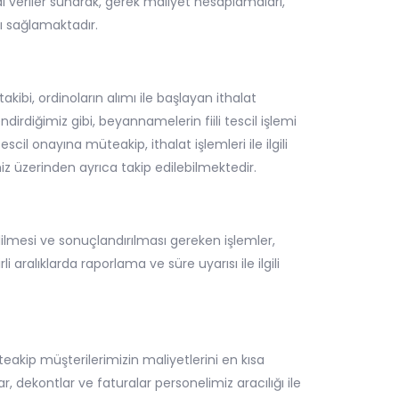
 veriler sunarak, gerek maliyet hesaplamaları,
ı sağlamaktadır.
akibi, ordinoların alımı ile başlayan ithalat
dirdiğimiz gibi, beyannamelerin fiili tescil işlemi
 onayına müteakip, ithalat işlemleri ile ilgili
iz üzerinden ayrıca takip edilebilmektedir.
dilmesi ve sonuçlandırılması gereken işlemler,
 aralıklarda raporlama ve süre uyarısı ile ilgili
akip müşterilerimizin maliyetlerini en kısa
ar, dekontlar ve faturalar personelimiz aracılığı ile