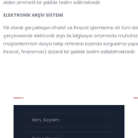
elden zimmetli bir şekilde teslim edilmektedir.
ELEKTRONİK ARŞİV SİSTEMİ
Fiili olarak gerçekleşen ithalat ve ihracat işlemlerine ait tüm d
çerçevesinde elektronik arşiv ile bilgisayar ortamında muhafaza 
müşterilerimizin dosya takip referansı bazında sorgulama yapabil
ihracat, finansman) düzenli bir şekilde teslim edilebilmektedir.
Bülten Listesi Kayıt
H
On
na
il