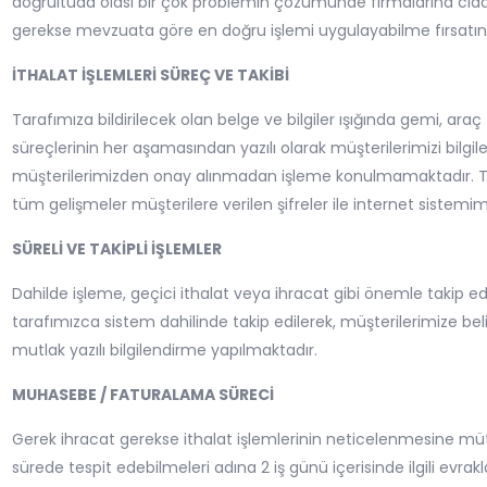
doğrultuda olası bir çok problemin çözümünde firmalarına ciddi
gerekse mevzuata göre en doğru işlemi uygulayabilme fırsatın
İTHALAT İŞLEMLERİ SÜREÇ VE TAKİBİ
Tarafımıza bildirilecek olan belge ve bilgiler ışığında gemi, araç t
süreçlerinin her aşamasından yazılı olarak müşterilerimizi bilgilen
müşterilerimizden onay alınmadan işleme konulmamaktadır. Tescil
tüm gelişmeler müşterilere verilen şifreler ile internet sistemim
SÜRELİ VE TAKİPLİ İŞLEMLER
Dahilde işleme, geçici ithalat veya ihracat gibi önemle takip e
tarafımızca sistem dahilinde takip edilerek, müşterilerimize belirli
mutlak yazılı bilgilendirme yapılmaktadır.
MUHASEBE / FATURALAMA SÜRECİ
Gerek ihracat gerekse ithalat işlemlerinin neticelenmesine müte
sürede tespit edebilmeleri adına 2 iş günü içerisinde ilgili evrakl