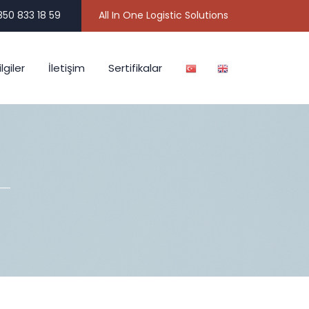
50 833 18 59
All In One Logistic Solutions
lgiler
İletişim
Sertifikalar