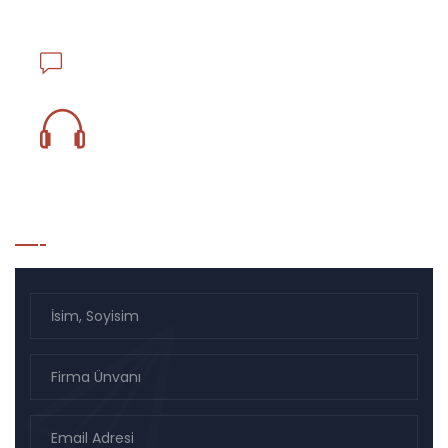
Han No.130 K.1 D.17 Beyoğlu - İstanbul / TÜRKİYE
info@ejderlojistik.com.tr
0850 833 18 59
Bülten Listesi Kayıt