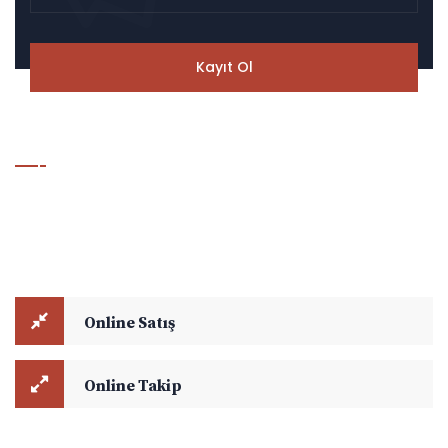
Hesaplama & Takip Modülü
Online Satış ve Online Takip modüllerini kullanarak navlun
hesaplamalarınızı yapabilir, aktif yük takibi ile ilgili detaylara
ulaşabilirsiniz.
Online Satış
Online Takip