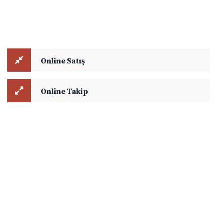
Online Satış ve Online Takip modüllerini kullanarak navlun
hesaplamalarınızı yapabilir, aktif yük takibi ile ilgili detaylara
ulaşabilirsiniz.
Online Satış
Online Takip
Copyright © 2021
Ejder Global Lojistik
. All rights reserved.