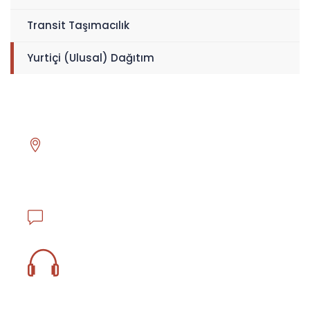
Transit Taşımacılık
Yurtiçi (Ulusal) Dağıtım
Head Office
Asmalı Mescit Mahallesi İstiklal Caddesi El hamra
Han No.130 K.1 D.17 Beyoğlu - İstanbul / TÜRKİYE
info@ejderlojistik.com.tr
0850 833 18 59