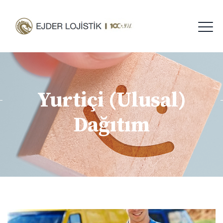
Yurtiçi (Ulusal)
Dağıtım