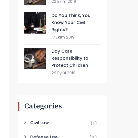
22 Ekim 2019
Do You Think, You
Know Your Civil
Rights?
17 Ekim 2019
Day Care
Responsibility to
Protect Children
29 Eylül 2019
Categories
Civil Law
(1)
Defense Law
(2)