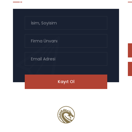
On
na
il
served.