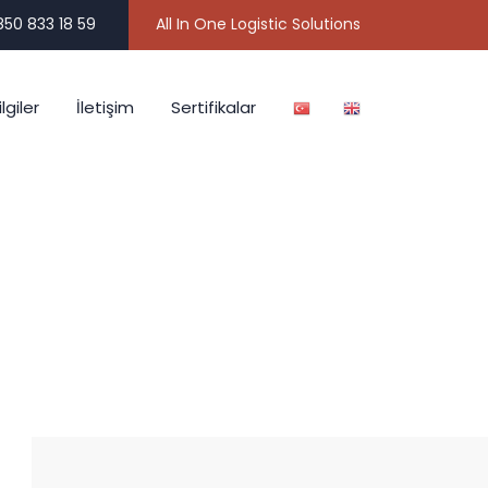
50 833 18 59
All In One Logistic Solutions
lgiler
İletişim
Sertifikalar
-Desc