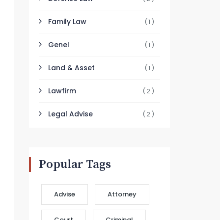
Family Law
(1)
Genel
(1)
Land & Asset
(1)
Lawfirm
(2)
Legal Advise
(2)
Popular Tags
Advise
Attorney
Court
Criminal