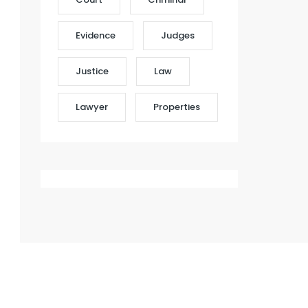
Evidence
Judges
Justice
Law
Lawyer
Properties
esaplama & Takip Modülü