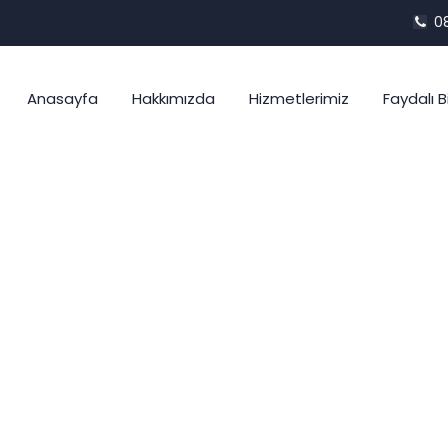
08
Anasayfa
Hakkımızda
Hizmetlerimiz
Faydalı Bi
 Classified Under:
Long
Home
Blog
Long-Desc
/
/