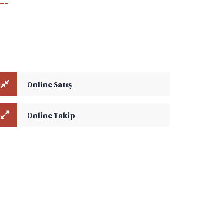
line Satış ve Online Takip modüllerini kullanarak
vlun hesaplamalarınızı yapabilir, aktif yük takibi ile
gili detaylara ulaşabilirsiniz.
Online Satış
Online Takip