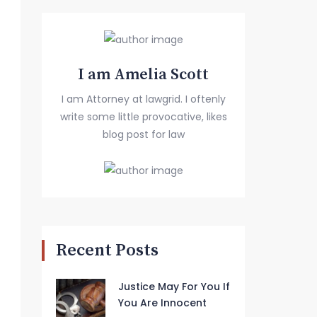
I am Amelia Scott
I am Attorney at lawgrid. I oftenly
write some little provocative, likes
blog post for law
Recent Posts
Justice May For You If
You Are Innocent